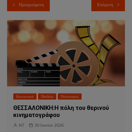
Πλοήγηση
Προηγούμενη
Επόμενη
άρθρων
Κοινωνικά
Παιδεία
Πολιτισμός
ΘΕΣΣΑΛΟΝΙΚΗ:Η πόλη του θερινού
κινηματογράφου
NT
30 Ιουνίου 2026