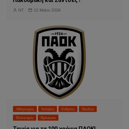
Γιακουμάκη και Σάντσεζ !
NT
12 Μαΐου 2026
Αθλητισμός
Απόψεις
Ειδήσεις
Παιδεία
Πολιτισμός
Πρόσωπα
Ταινία για τα 100 χρόνια ΠΑΟΚ!