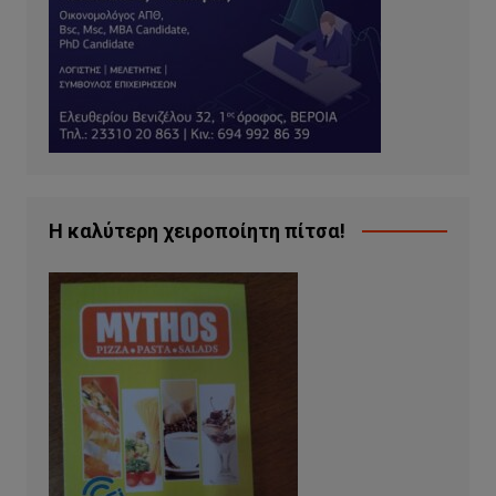
Η καλύτερη χειροποίητη πίτσα!