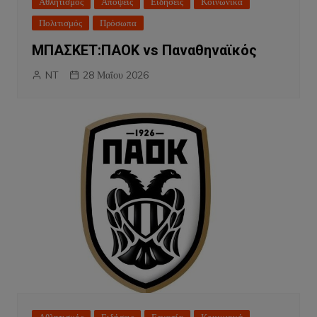
Αθλητισμός
Απόψεις
Ειδήσεις
Κοινωνικά
Πολιτισμός
Πρόσωπα
ΜΠΑΣΚΕΤ:ΠΑΟΚ vs Παναθηναϊκός
NT
28 Μαΐου 2026