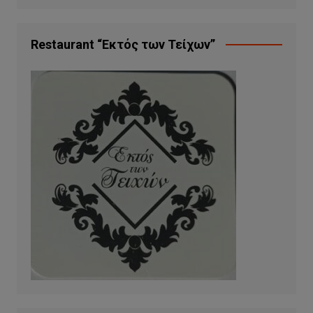
Restaurant “Εκτός των Τείχων”