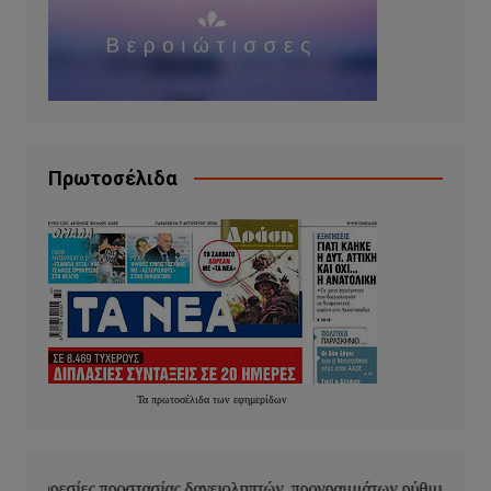
Πρωτοσέλιδα
Τα
πρωτοσέλιδα
των
εφημερίδων
 δανειοληπτών, προγραμμάτων ρύθμισης οφειλών και κουρέματος δ