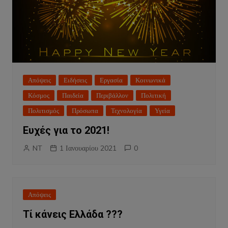
Απόψεις
Ειδήσεις
Εργασία
Κοινωνικά
Κόσμος
Παιδεία
Περιβάλλον
Πολιτική
Πολιτισμός
Πρόσωπα
Τεχνολογία
Υγεία
Ευχές για το 2021!
NT
1 Ιανουαρίου 2021
0
Απόψεις
Tί κάνεις Ελλάδα ???