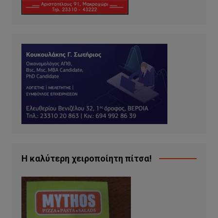
Η καλύτερη χειροποίητη πίτσα!