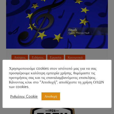
Απόψεις
Ειδήσεις
Εργασία
Κοινωνικά
Κόσμος
Παιδεία
Πολιτισμός
Πρόσωπα
Χρησιμοποιούμε cookies στον ιστότοπό μας για να σας
προσφέρουμε καλύτερη εμπειρία χρήσης, θυμόμαστε τις
ΑΠΟΨΕ Ο ΗΜΙΤΕΛΙΚΟΣ ΤΗΣ
προτιμήσεις σας και τις επαναλαμβανόμενες επισκέψεις.
EUROVISION!
Κάνοντας κλικ στο "Αποδοχή", αποδέχεστε τη χρήση ΟΛΩΝ
των cookies.
NT
12 Μαΐου 2026
Ρυθμίσεις Cookie
Αποδοχή