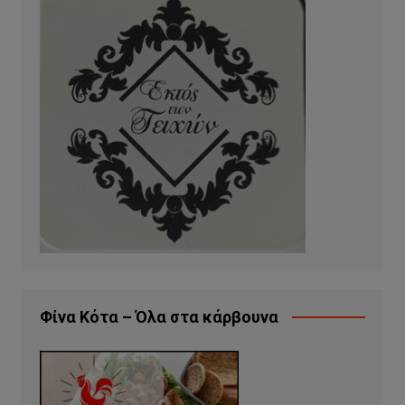
Φίνα Κότα – Όλα στα κάρβουνα