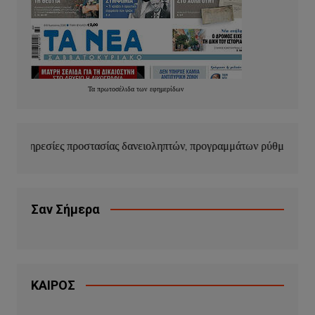
Τα
πρωτοσέλιδα
των
εφημερίδων
τασίας δανειοληπτών, προγραμμάτων ρύθμισης οφειλών και κουρέμ
Σαν Σήμερα
ΚΑΙΡΟΣ