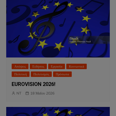
Απόψεις
Ειδήσεις
Εργασία
Κοινωνικά
Πολιτική
Πολιτισμός
Πρόσωπα
EUROVISION 2026!
NT
18 Μαΐου 2026