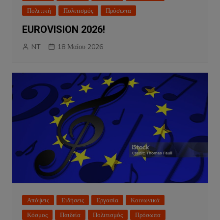
Πολιτική
Πολιτισμός
Πρόσωπα
EUROVISION 2026!
NT
18 Μαΐου 2026
Απόψεις
Ειδήσεις
Εργασία
Κοινωνικά
Κόσμος
Παιδεία
Πολιτισμός
Πρόσωπα