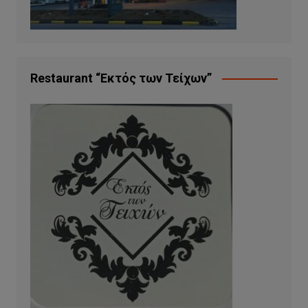
Restaurant “Εκτός των Τείχων”