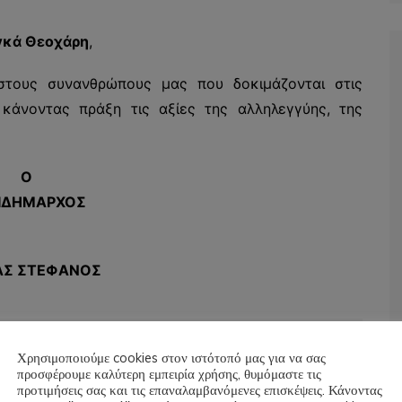
υγκά Θεοχάρη
,
στους συνανθρώπους μας που δοκιμάζονται στις
 κάνοντας πράξη τις αξίες της αλληλεγγύης, της
Ο
ΙΔΗΜΑΡΧΟΣ
ΑΣ ΣΤΕΦΑΝΟΣ
ς
Χρησιμοποιούμε cookies στον ιστότοπό μας για να σας
προσφέρουμε καλύτερη εμπειρία χρήσης, θυμόμαστε τις
προτιμήσεις σας και τις επαναλαμβανόμενες επισκέψεις. Κάνοντας