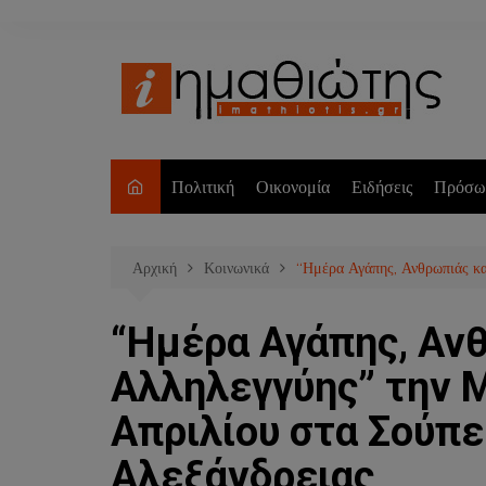
Μετάβαση
σε
περιεχόμενο
Πολιτική
Οικονομία
Ειδήσεις
Πρόσω
Αρχική
Κοινωνικά
“Ημέρα Αγάπης, Ανθρωπιάς κα
“Ημέρα Αγάπης, Αν
Αλληλεγγύης” την 
Απριλίου στα Σούπ
Αλεξάνδρειας