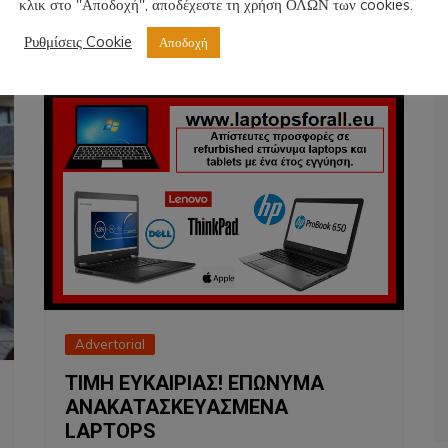
κλικ στο "Αποδοχή", αποδέχεστε τη χρήση ΟΛΩΝ των cookies.
NT
11 Μαΐου 2021
Ρυθμίσεις Cookie
Αποδοχή
Advertorial
ΤΙΜΗ ΕΥΚΑΙΡΙΑΣ! ΕΠΩΝΥΜΑ
ΑΝΑΚΑΤΑΣΚΕΥΑΣΜΕΝΑ
LAPTOPS