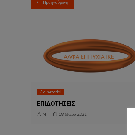
Πλοήγηση
Προηγούμενη
άρθρων
Advertorial
ΕΠΙΔΟΤΗΣΕΙΣ
NT
18 Μαΐου 2021