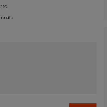
οφος
το site: