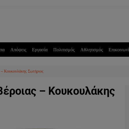
πα
Απόψεις
Εργασία
Πολιτισμός
Αθλητισμός
Επικοινων
ς – Κουκουλάκης Σωτήριος
Βέροιας – Κουκουλάκης