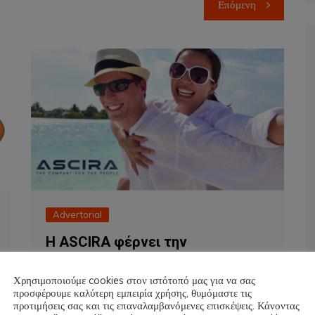
Επόμενη
Advertorial
Η ASCIRA φέρνει την
επανάσταση στις πλατφόρμες
κοινωνικής δικτύωσης, elearning
Χρησιμοποιούμε cookies στον ιστότοπό μας για να σας
και αγορών ανταμείβοντας όλους
προσφέρουμε καλύτερη εμπειρία χρήσης, θυμόμαστε τις
προτιμήσεις σας και τις επαναλαμβανόμενες επισκέψεις. Κάνοντας
τους χρήστες της!