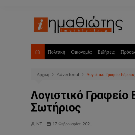
Μετάβαση
σε
περιεχόμενο
Πολιτική
Οικονομία
Ειδήσεις
Πρόσω
Αρχική
Advertorial
Λογιστικό Γραφείο Βέροια
Λογιστικό Γραφείο 
Σωτήριος
NT
17 Φεβρουαρίου 2021