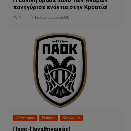
Η Εθνική ομάδα πόλο των Ανδρών
πανηγύρισε ενάντια στην Κροατία!
NT
16 Ιανουαρίου 2026
Αθλητισμός
Ειδήσεις
Κοινωνικά
Παοκ-Παναθηναικός!