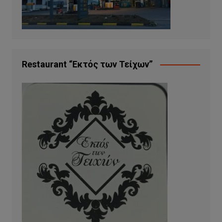
Restaurant “Εκτός των Τείχων”