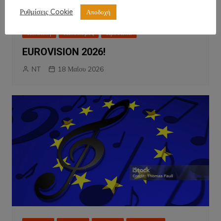
Ρυθμίσεις Cookie
Αποδοχή
Απόψεις
Ειδήσεις
Εργασία
Κοινωνικά
Πολιτική
Πολιτισμός
Πρόσωπα
EUROVISION 2026!
NT
18 Μαΐου 2026