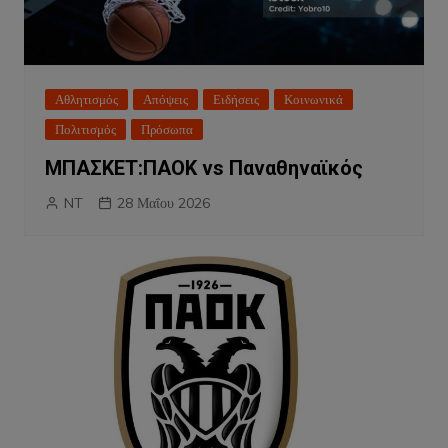
Αθλητισμός
Απόψεις
Ειδήσεις
Κοινωνικά
Πολιτισμός
Πρόσωπα
ΜΠΑΣΚΕΤ:ΠΑΟΚ vs Παναθηναϊκός
NT
28 Μαΐου 2026