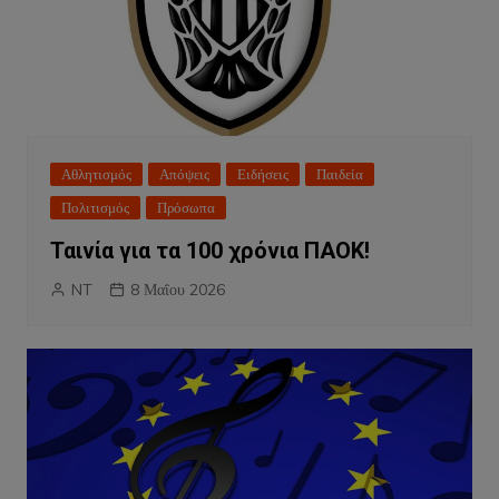
Αθλητισμός
Απόψεις
Ειδήσεις
Παιδεία
Πολιτισμός
Πρόσωπα
Ταινία για τα 100 χρόνια ΠΑΟΚ!
NT
8 Μαΐου 2026