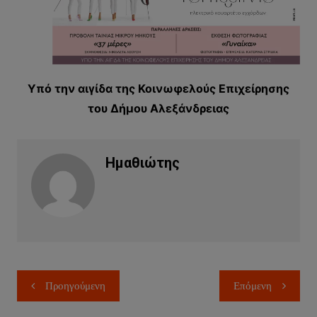
Υπό την αιγίδα της Κοινωφελούς Επιχείρησης
του Δήμου Αλεξάνδρειας
Ημαθιώτης
Πλοήγηση
Προηγούμενη
Επόμενη
άρθρων