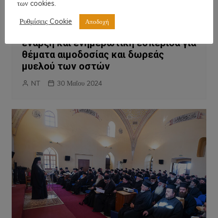
των cookies.
Κοινωνικά
Πρόσωπα
Ρυθμίσεις Cookie
Αποδοχή
«6η Ιατρική Εβδομάδα». Επίσημη
έναρξη και ενημερωτική εσπερίδα για
θέματα αιμοδοσίας και δωρεάς
μυελού των οστών
NT
30 Μαΐου 2024