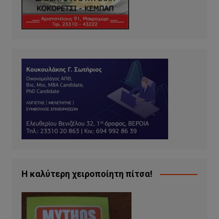
Η καλύτερη χειροποίητη πίτσα!