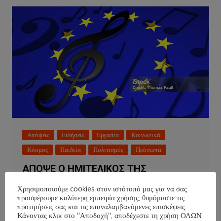
Απόψεις
Ειδήσεις
Εργασία
Κοινωνικά
Κόσμος
Παιδεία
Πολιτισμός
Πρόσωπα
ΑΠΟΨΕ Ο ΗΜΙΤΕΛΙΚΟΣ ΤΗΣ
EUROVISION!
Χρησιμοποιούμε cookies στον ιστότοπό μας για να σας
προσφέρουμε καλύτερη εμπειρία χρήσης, θυμόμαστε τις
NT
12 Μαΐου 2026
προτιμήσεις σας και τις επαναλαμβανόμενες επισκέψεις.
Κάνοντας κλικ στο "Αποδοχή", αποδέχεστε τη χρήση ΟΛΩΝ