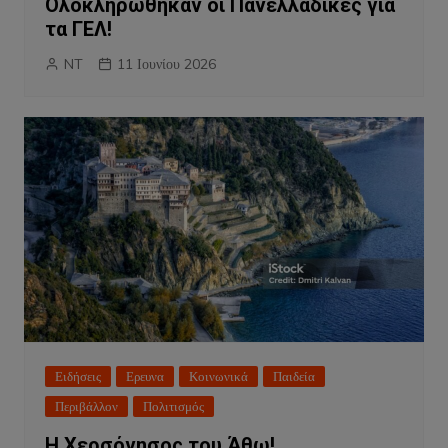
Ολοκληρώθηκαν οι Πανελλαδικές για
τα ΓΕΛ!
NT
11 Ιουνίου 2026
Ειδήσεις
Ερευνα
Κοινωνικά
Παιδεία
Περιβάλλον
Πολιτισμός
Η Χερσόνησος του Άθω!