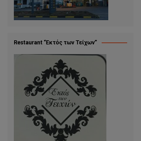
Restaurant “Εκτός των Τείχων”