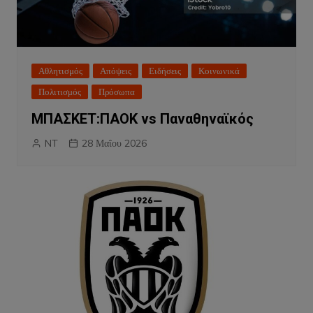
Αθλητισμός
Απόψεις
Ειδήσεις
Κοινωνικά
Πολιτισμός
Πρόσωπα
ΜΠΑΣΚΕΤ:ΠΑΟΚ vs Παναθηναϊκός
NT
28 Μαΐου 2026