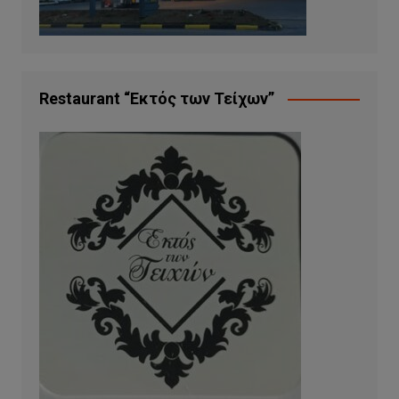
Restaurant “Εκτός των Τείχων”