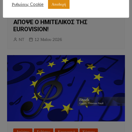
Απόψεις
Ειδήσεις
Εργασία
Κοινωνικά
Ρυθμίσεις Cookie
Αποδοχή
Κόσμος
Παιδεία
Πολιτισμός
Πρόσωπα
ΑΠΟΨΕ Ο ΗΜΙΤΕΛΙΚΟΣ ΤΗΣ
EUROVISION!
NT
12 Μαΐου 2026
Απόψεις
Ειδήσεις
Κοινωνικά
Κόσμος