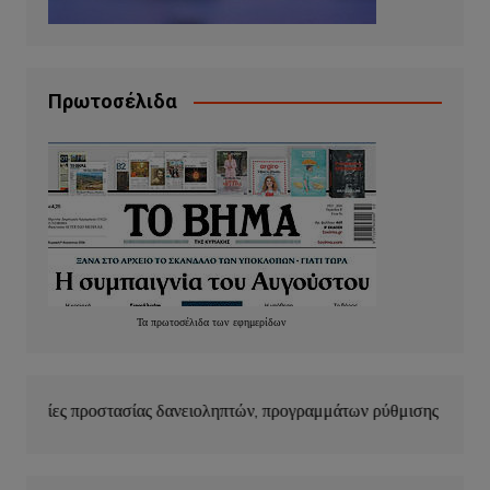
Πρωτοσέλιδα
Τα
πρωτοσέλιδα
των
εφημερίδων
 δανειοληπτών, προγραμμάτων ρύθμισης οφειλών και κουρέματος δα