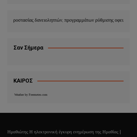
ειοληπτών, προγραμμάτων ρύθμισης οφειλών και κουρέματος δανεί
Σαν Σήμερα
ΚΑΙΡΟΣ
Weather by Freemeteo.com
Ημαθιώτης Η ηλεκτρονική έγκυρη ενημέρωση της Ημαθίας
|