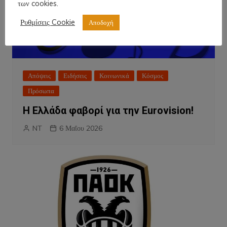
των cookies.
Ρυθμίσεις Cookie
Αποδοχή
Απόψεις
Ειδήσεις
Κοινωνικά
Κόσμος
Πρόσωπα
Η Ελλάδα φαβορί για την Eurovision!
NT
6 Μαΐου 2026