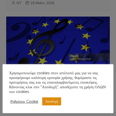
NT
18 Μαΐου 2026
Χρησιμοποιούμε cookies στον ιστότοπό μας για να σας
προσφέρουμε καλύτερη εμπειρία χρήσης, θυμόμαστε τις
προτιμήσεις σας και τις επαναλαμβανόμενες επισκέψεις.
Απόψεις
Ειδήσεις
Εργασία
Κοινωνικά
Κάνοντας κλικ στο "Αποδοχή", αποδέχεστε τη χρήση ΟΛΩΝ
των cookies.
Πολιτική
Πολιτισμός
Πρόσωπα
EUROVISION 2026!
Ρυθμίσεις Cookie
Αποδοχή
NT
18 Μαΐου 2026