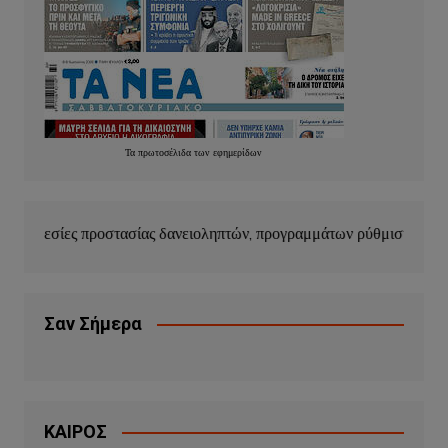
Τα
πρωτοσέλιδα
των
εφημερίδων
ίας δανειοληπτών, προγραμμάτων ρύθμισης οφειλών και κουρέματο
Σαν Σήμερα
ΚΑΙΡΟΣ