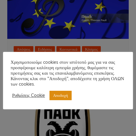
Απόψεις
Ειδήσεις
Κοινωνικά
Κόσμος
Πρόσωπα
Χρησιμοποιούμε cookies στον ιστότοπό μας για να σας
προσφέρουμε καλύτερη εμπειρία χρήσης, θυμόμαστε τις
Η Ελλάδα φαβορί για την Eurovision!
προτιμήσεις σας και τις επαναλαμβανόμενες επισκέψεις.
Κάνοντας κλικ στο "Αποδοχή", αποδέχεστε τη χρήση ΟΛΩΝ
NT
6 Μαΐου 2026
των cookies.
Ρυθμίσεις Cookie
Αποδοχή