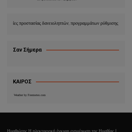
 δανειοληπτών, προγραμμάτων ρύθμισης οφειλών και κουρέματος δ
Σαν Σήμερα
ΚΑΙΡΟΣ
Weather by Freemeteo.com
Ημαθιώτης Η ηλεκτρονική έγκυρη ενημέρωση της Ημαθίας
|