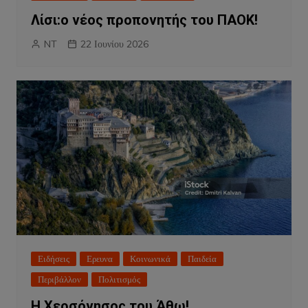
Λίσι:ο νέος προπονητής του ΠΑΟΚ!
NT
22 Ιουνίου 2026
Ειδήσεις
Ερευνα
Κοινωνικά
Παιδεία
Περιβάλλον
Πολιτισμός
Η Χερσόνησος του Άθω!