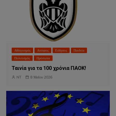
Αθλητισμός
Απόψεις
Ειδήσεις
Παιδεία
Πολιτισμός
Πρόσωπα
Ταινία για τα 100 χρόνια ΠΑΟΚ!
NT
8 Μαΐου 2026