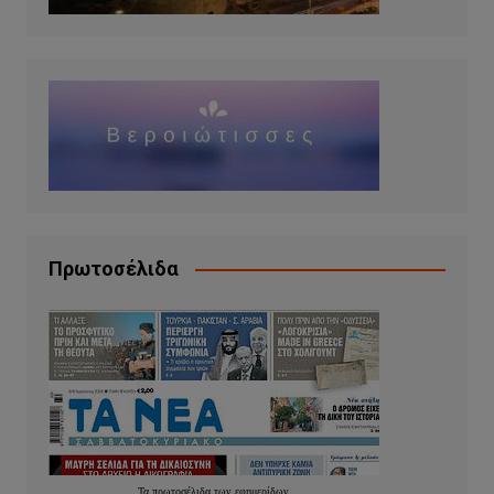
Πρωτοσέλιδα
Τα
πρωτοσέλιδα
των
εφημερίδων