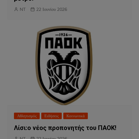
NT
22 Ιουνίου 2026
Αθλητισμός
Ειδήσεις
Κοινωνικά
Λίσι:ο νέος προπονητής του ΠΑΟΚ!
NT
22 Ιουνίου 2026