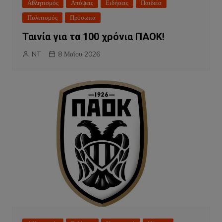
Αθλητισμός
Απόψεις
Ειδήσεις
Παιδεία
Πολιτισμός
Πρόσωπα
Ταινία για τα 100 χρόνια ΠΑΟΚ!
NT
8 Μαΐου 2026