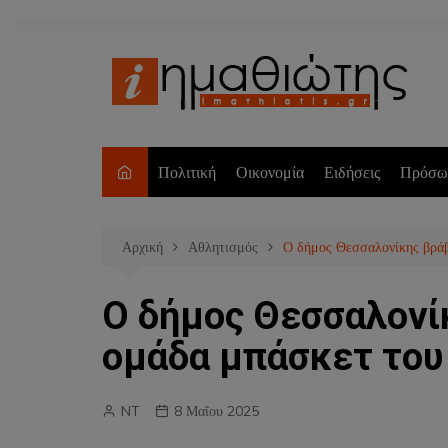
Μετάβαση
σε
περιεχόμενο
Πολιτική
Οικονομία
Ειδήσεις
Πρόσω
Αρχική
Αθλητισμός
Ο δήμος Θεσσαλονίκης βρά
Ο δήμος Θεσσαλονί
ομάδα μπάσκετ του
NT
8 Μαΐου 2025