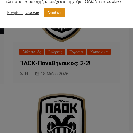
κλικ στο "Αποδοχή", αποδέχεστε τη χρήση ΟΛΩΝ των cookies.
Ρυθμίσεις Cookie
Αποδοχή
Αθλητισμός
Ειδήσεις
Εργασία
Κοινωνικά
ΠΑΟΚ-Παναθηναικός: 2-2!
NT
18 Μαΐου 2026