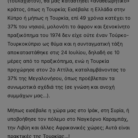
(τουλάχιστον), θα μας καταστήσει «αναθεωρητικό»
κράτος, όπως η Τουρκία; Εισέβαλε η Ελλάδα στην
Κύπρο ή μήπως η Τουρκία, επί 49 χρόνια κατέχει το
37% του νησιού, μολονότι το άφρον και ξενοκίνητο
πραξικόπημα του 1974 δεν είχε ούτε έναν Τούρκο-
Τουρκοκύπριο ως θύμα και η συνταγματική τάξη
αποκαταστάθηκε στις 24 Ιουλίου, δηλαδή σε 10
μέρες από το πραξικόπημα, ενώ η Τουρκία
προχώρησε στον 2ο Αττίλα, καταλαμβάνοντας το
37% της Μεγαλονήσου, όπως προέβλεπαν τα
συνωμοτικά σχέδιά της (σε γνώση και ανοχή
συμμάχων μας…).
Μήπως εισέβαλε η χώρα μας στο Ιράκ, στη Συρία, ή
υποβοήθησε τον πόλεμο στο Ναγκόρνο Καραμπάχ,
την Λιβύη και άλλες Αφρικανικές χώρες; Αυτά είναι
πρακτικές της Τουρκίας…!