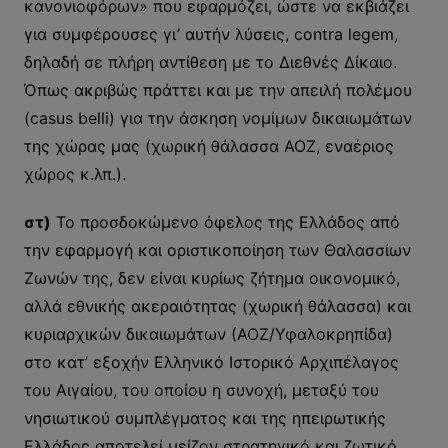
κανονιοφόρων» που εφαρμόζει, ώστε να εκβιάζει
για συμφέρουσες γι’ αυτήν λύσεις, contra legem,
δηλαδή σε πλήρη αντίθεση με το Διεθνές Δίκαιο.
Όπως ακριβώς πράττει και με την απειλή πολέμου
(casus belli) για την άσκηση νομίμων δικαιωμάτων
της χώρας μας (χωρική θάλασσα ΑΟΖ, εναέριος
χώρος κ.λπ.).
στ)
Το προσδοκώμενο όφελος της Ελλάδος από
την εφαρμογή και οριστικοποίηση των Θαλασσίων
Ζωνών της, δεν είναι κυρίως ζήτημα οικονομικό,
αλλά εθνικής ακεραιότητας (χωρική θάλασσα) και
κυριαρχικών δικαιωμάτων (ΑΟΖ/Υφαλοκρηπίδα)
στο κατ’ εξοχήν Ελληνικό Ιστορικό Αρχιπέλαγος
του Αιγαίου, του οποίου η συνοχή, μεταξύ του
νησιωτικού συμπλέγματος και της ηπειρωτικής
Ελλάδος αποτελεί μείζον στρατηγικό και ζωτικό