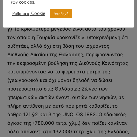
των cookies.
μπορεί να υπάρξει διάλογος για οτιδήποτε και άρα
Ρυθμίσεις Cookie
Αποδοχή
ούτε προσφυγή στη Χάγη.
γ)
Το κρισιμότερο μέγεθος είναι αυτό του χρόνου
τον οποίο η Τουρκία «ροκανίζει», υποκρινόμενη ότι
συζητάει, αλλά όχι στη βάση του ισχύοντος
Διεθνούς Δικαίου της Θαλάσσης, περιφρονώντας
την εκφρασμένη βούληση της Διεθνούς Κοινότητας
και επιμένοντας να το φέρει στα μέτρα της
(γεωγραφικά και όχι μόνο) δηλαδή να δώσει
προτεραιότητα στις Θαλάσσιες Ζώνες των
ηπειρωτικών ακτών έναντι αυτών των νησιών, σε
πλήρη αντίθεση με αυτό που ρητά καθορίζει το
άρθρο 121 §2 και 3 της UNCLOS 1982. Ο εδαφικός
όγκος της (780.000 τετρ. χλμ.) δεν παίζει κανέναν
ρόλο απέναντι στα 132.000 τετρ. χλμ. της Ελλάδος,