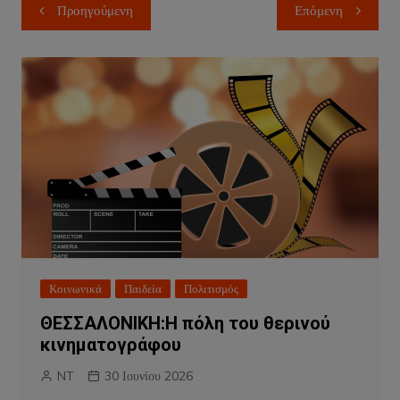
Πλοήγηση
Προηγούμενη
Επόμενη
άρθρων
Κοινωνικά
Παιδεία
Πολιτισμός
ΘΕΣΣΑΛΟΝΙΚΗ:Η πόλη του θερινού
κινηματογράφου
NT
30 Ιουνίου 2026