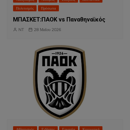
Πολιτισμός
Πρόσωπα
ΜΠΑΣΚΕΤ:ΠΑΟΚ vs Παναθηναϊκός
NT
28 Μαΐου 2026
Αθλητισμός
Ειδήσεις
Εργασία
Κοινωνικά