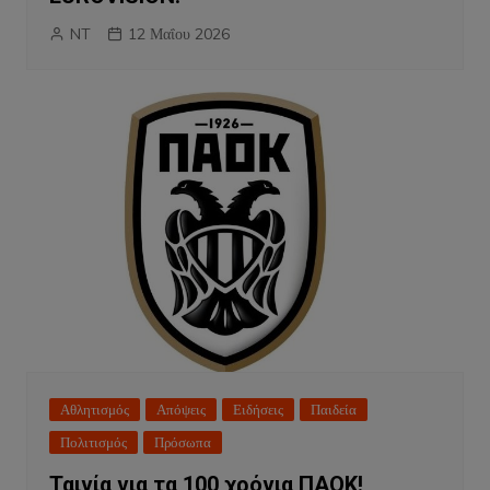
NT
12 Μαΐου 2026
Αθλητισμός
Απόψεις
Ειδήσεις
Παιδεία
Πολιτισμός
Πρόσωπα
Ταινία για τα 100 χρόνια ΠΑΟΚ!