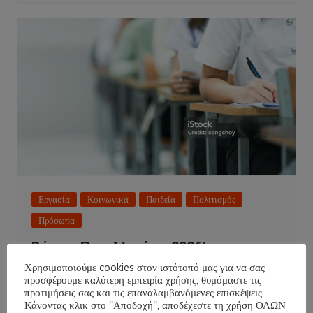
Εργασία
Κοινωνικά
Παιδεία
Πολιτισμός
Πρόσωπα
Βάσεις Πανελληνίων 2026!
Χρησιμοποιούμε cookies στον ιστότοπό μας για να σας
NT
30 Ιουνίου 2026
προσφέρουμε καλύτερη εμπειρία χρήσης, θυμόμαστε τις
προτιμήσεις σας και τις επαναλαμβανόμενες επισκέψεις.
Κάνοντας κλικ στο "Αποδοχή", αποδέχεστε τη χρήση ΟΛΩΝ