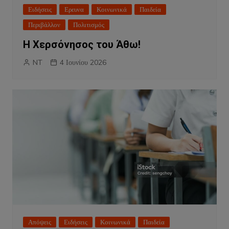
Ειδήσεις
Ερευνα
Κοινωνικά
Παιδεία
Περιβάλλον
Πολιτισμός
Η Χερσόνησος του Άθω!
NT
4 Ιουνίου 2026
Απόψεις
Ειδήσεις
Κοινωνικά
Παιδεία