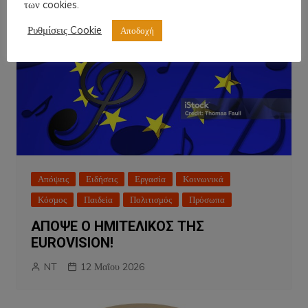
των cookies.
Ρυθμίσεις Cookie
Αποδοχή
Απόψεις
Ειδήσεις
Εργασία
Κοινωνικά
Κόσμος
Παιδεία
Πολιτισμός
Πρόσωπα
ΑΠΟΨΕ Ο ΗΜΙΤΕΛΙΚΟΣ ΤΗΣ
EUROVISION!
NT
12 Μαΐου 2026